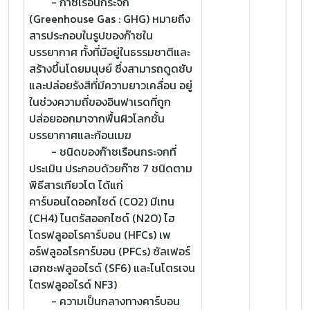
- ก๊าซเรือนกระจก
(Greenhouse Gas : GHG) หมายถึง
สารประกอบในรูปของก๊าซใน
บรรยากาศ ทั้งที่มีอยู่ในธรรมชาติและ
สร้างขึ้นโดยมนุษย์ ซึ่งสามารถดูดซับ
และปล่อยรังสีที่มีความยาวเคลื่อน อยู่
ในช่วงความถี่ของอินฟาเรดที่ถูก
ปล่อยออกมาจากพื้นผิวโลกชั้น
บรรยากาศและก้อนเมฆ
- ชนิดของก๊าซเรือนกระจกที่
ประเมิน ประกอบด้วยก๊าซ 7 ชนิดตาม
พิธีสารเกียวโต ได้แก่
คาร์บอนไดออกไซด์ (CO2) มีเทน
(CH4) ไนตรัสออกไซด์ (N2O) ไฮ
โดรฟลูออโรคาร์บอน (HFCs) เพ
อร์ฟลูออโรคาร์บอน (PFCs) ซัลเฟอร์
เฮกซะฟลูออไรด์ (SF6) และไนโตรเจน
ไตรฟลูออไรด์ NF3)
- ความเป็นกลางทางคาร์บอน