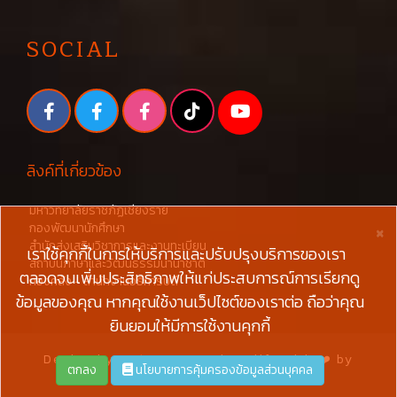
SOCIAL
ลิงค์ที่เกี่ยวข้อง
มหาวิทยาลัยราชภัฏเชียงราย
×
กองพัฒนานักศึกษา
สำนักส่งเสริมวิชาการและงานทะเบียน
เราใช้คุกกี้ในการให้บริการและปรับปรุงบริการของเรา
สถาบันภาษาและวัฒนธรรมนานาชาติ
ตลอดจนเพิ่มประสิทธิภาพให้แก่ประสบการณ์การเรียกดู
กองคลัง - สำนักงานอธิการบดี
ข้อมูลของคุณ หากคุณใช้งานเว็ปไซต์ของเราต่อ ถือว่าคุณ
ยินยอมให้มีการใช้งานคุกกี้
Design by
W3layouts
and Modify with ❤️ by
ตกลง
นโยบายการคุ้มครองข้อมูลส่วนบุคคล
#CRRUDevTeams