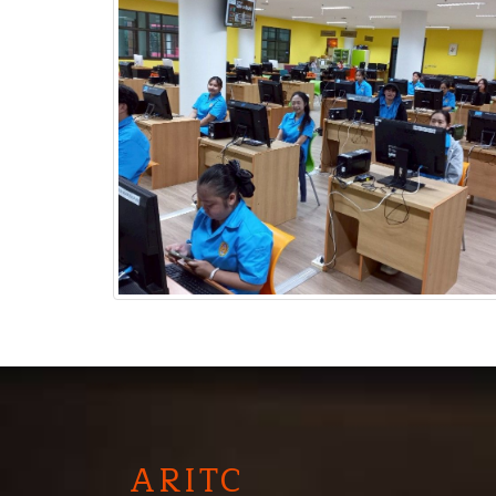
A
RITC