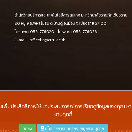
สำนักวิทยบริการและเทคโนโลยีสารสนเทศ มหาวิทยาลัยราชภัฏเชียงราย
น
80 หมู่ 9 ถ.พหลโยธิน ต.บ้านดู่ อ.เมือง จ.เชียงราย 57100
โทรศัพท์: 053-776020 โทรสาร : 053-776036
E-mail :
officelib@crru.ac.th
นเพิ่มประสิทธิภาพให้แก่ประสบการณ์การเรียกดูข้อมูลของคุณ หากค
งานคุกกี้
ตกลง
นโยบายการคุ้มครองข้อมูลส่วนบุคคล
sign by
W3layouts
and Modify with ❤️ by #CRRUDevTe