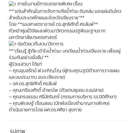
ภายในงานมีการบรรยายพิเศษ เรื่อง
**“แก่นสำคัญในการจัดการภัยน้ำท่วม ดินถล่ม และแผ่นดินไหว
สำหรับประเทศไทยและจังหวัดเชียงราย”**
โดย **รองศาสตราจารย์ ดร.สุทธิศักดิ์ ศรลัมพ์**
หัวหน้าศูนย์วิจัยและพัฒนาวิศวกรรมปฐพีและฐานราก
มหาวิทยาลัยเกษตรศาสตร์
ต่อด้วยเวทีเสวนาวิชาการ
**“เรียนรู้ สู้ภัย เข้าใจน้ำท่วม: บทเรียนน้ำท่วมเชียงราย เพื่ออยู่
ร่วมกันอย่างยั่งยืน”**
ผู้ร่วมเสวนา ได้แก่
– คุณอุบลรัตน์ พ่วงภิญโญ (ผู้ทรงคุณวุฒิด้านการวางแผน
และงบประมาณ อบจ.เชียงราย)
– รศ.ดร.สุทธิศักดิ์ ศรลัมพ์
– คุณเกรียงศักดิ์ อำพรไพ (ตัวแทนชุมชน อ.แม่สาย)
– คุณทรงธรรม ศรีนัครินทร์ (กรรมการบริหาร รร.ปิติศึกษา)
– คุณพิเชษฐ์ เรือนสอน (นักผังเมืองชำนาญการพิเศษ)
ดำเนินรายการโดย ผศ.ดร.ศศิชา สุขกาย
รูปภาพ