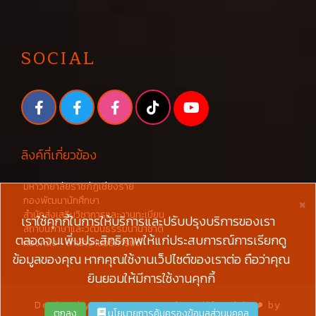
SOCIAL
ลิงค์ที่เกี่ยวข้อง
มหาวิทยาลัยราชภัฏเชียงราย
×
กองพัฒนานักศึกษา
สำนักส่งเสริมวิชาการและงานทะเบียน
เราใช้คุกกี้ในการให้บริการและปรับปรุงบริการของเรา
สถาบันภาษาและวัฒนธรรมนานาชาติ
ตลอดจนเพิ่มประสิทธิภาพให้แก่ประสบการณ์การเรียกดู
กองคลัง - สำนักงานอธิการบดี
ข้อมูลของคุณ หากคุณใช้งานเว็ปไซต์ของเราต่อ ถือว่าคุณ
ยินยอมให้มีการใช้งานคุกกี้
Design by
W3layouts
and Modify with ❤️ by
ตกลง
นโยบายการคุ้มครองข้อมูลส่วนบุคคล