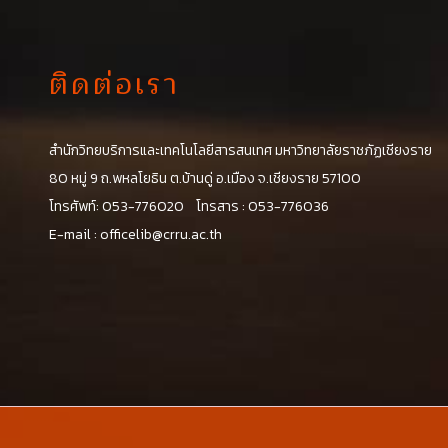
ติดต่อเรา
สำนักวิทยบริการและเทคโนโลยีสารสนเทศ มหาวิทยาลัยราชภัฏเชียงราย
น
80 หมู่ 9 ถ.พหลโยธิน ต.บ้านดู่ อ.เมือง จ.เชียงราย 57100
โทรศัพท์: 053-776020 โทรสาร : 053-776036
E-mail :
officelib@crru.ac.th