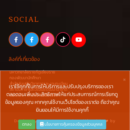
SOCIAL
ลิงค์ที่เกี่ยวข้อง
มหาวิทยาลัยราชภัฏเชียงราย
×
กองพัฒนานักศึกษา
สำนักส่งเสริมวิชาการและงานทะเบียน
เราใช้คุกกี้ในการให้บริการและปรับปรุงบริการของเรา
สถาบันภาษาและวัฒนธรรมนานาชาติ
ตลอดจนเพิ่มประสิทธิภาพให้แก่ประสบการณ์การเรียกดู
กองคลัง - สำนักงานอธิการบดี
ข้อมูลของคุณ หากคุณใช้งานเว็ปไซต์ของเราต่อ ถือว่าคุณ
ยินยอมให้มีการใช้งานคุกกี้
Design by
W3layouts
and Modify with ❤️ by
ตกลง
นโยบายการคุ้มครองข้อมูลส่วนบุคคล
#CRRUDevTeams