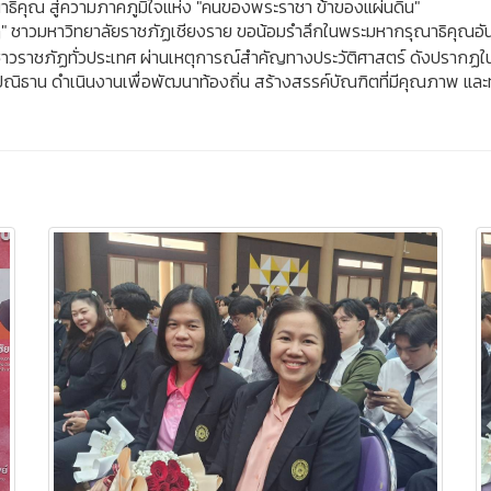
ณาธิคุณ สู่ความภาคภูมิใจแห่ง "คนของพระราชา ข้าของแผ่นดิน"
ราชภัฏ" ชาวมหาวิทยาลัยราชภัฏเชียงราย ขอน้อมรำลึกในพระมหากรุณาธิคุณ
ชาวราชภัฏทั่วประเทศ ผ่านเหตุการณ์สำคัญทางประวัติศาสตร์ ดังปราก
ปณิธาน ดำเนินงานเพื่อพัฒนาท้องถิ่น สร้างสรรค์บัณฑิตที่มีคุณภาพ และ