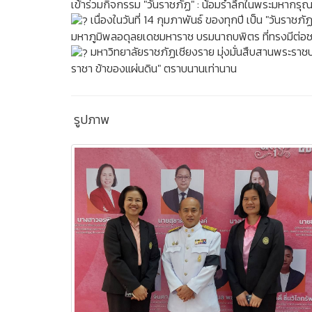
เข้าร่วมกิจกรรม "วันราชภัฏ" : น้อมรำลึกในพระมหากรุ
เนื่องในวันที่ 14 กุมภาพันธ์ ของทุกปี เป็น "วัน
มหาภูมิพลอดุลยเดชมหาราช บรมนาถบพิตร ที่ทรงมีต่อ
มหาวิทยาลัยราชภัฏเชียงราย มุ่งมั่นสืบสานพระราช
ราชา ข้าของแผ่นดิน" ตราบนานเท่านาน
รูปภาพ