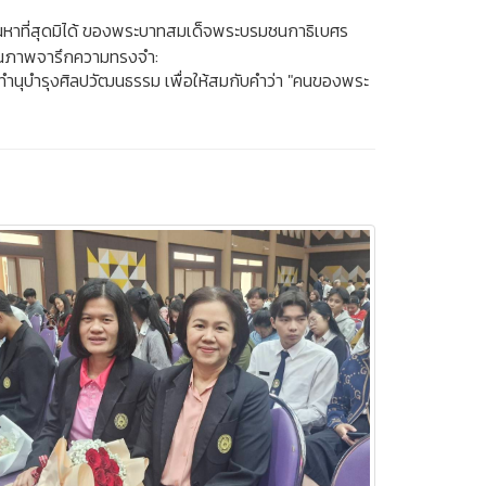
อันหาที่สุดมิได้ ของพระบาทสมเด็จพระบรมชนกาธิเบศร
ฏในภาพจารึกความทรงจำ:
ทำนุบำรุงศิลปวัฒนธรรม เพื่อให้สมกับคำว่า "คนของพระ