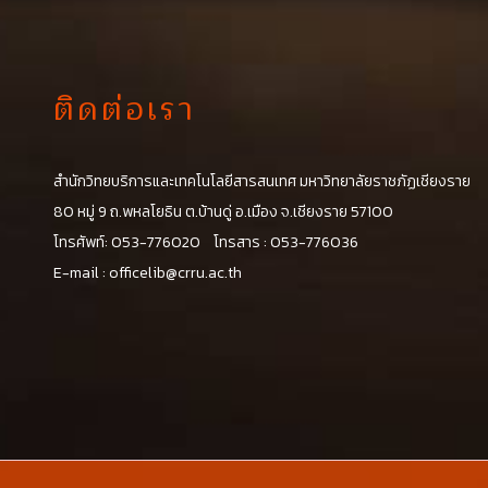
ติดต่อเรา
สำนักวิทยบริการและเทคโนโลยีสารสนเทศ มหาวิทยาลัยราชภัฏเชียงราย
น
80 หมู่ 9 ถ.พหลโยธิน ต.บ้านดู่ อ.เมือง จ.เชียงราย 57100
โทรศัพท์: 053-776020 โทรสาร : 053-776036
E-mail :
officelib@crru.ac.th