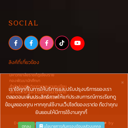
SOCIAL
ลิงค์ที่เกี่ยวข้อง
มหาวิทยาลัยราชภัฏเชียงราย
×
กองพัฒนานักศึกษา
สำนักส่งเสริมวิชาการและงานทะเบียน
เราใช้คุกกี้ในการให้บริการและปรับปรุงบริการของเรา
สถาบันภาษาและวัฒนธรรมนานาชาติ
ตลอดจนเพิ่มประสิทธิภาพให้แก่ประสบการณ์การเรียกดู
กองคลัง - สำนักงานอธิการบดี
ข้อมูลของคุณ หากคุณใช้งานเว็ปไซต์ของเราต่อ ถือว่าคุณ
ยินยอมให้มีการใช้งานคุกกี้
Design by
W3layouts
and Modify with ❤️ by
ตกลง
นโยบายการคุ้มครองข้อมูลส่วนบุคคล