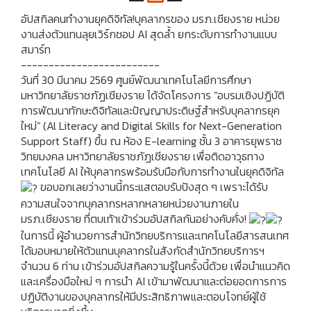
อัปสกิลคนทำงานยุคดิจิทัล!บุคลากรของ มรภ.เชียงราย หน่วย
งานส่งตัวแทนลุยเวิร์กชอป AI สุดล้ำ ยกระดับการทำงานแบบ
สมาร์ท
-------------------------
วันที่ 30 มีนาคม 2569 ศูนย์พัฒนาเทคโนโลยีการศึกษา
มหาวิทยาลัยราชภัฏเชียงราย ได้จัดโครงการ "อบรมเชิงปฏิบัติ
การพัฒนาทักษะดิจิทัลและปัญญาประดิษฐ์สำหรับบุคลากรยุค
ใหม่" (Al Literacy and Digital Skills for Next-Generation
Support Staff) ขึ้น ณ ห้อง E-learning ชั้น 3 อาคารยุพราช
วิทยมงคล มหาวิทยาลัยราชภัฏเชียงราย เพื่อติดอาวุธทาง
เทคโนโลยี AI ให้บุคลากรพร้อมรับมือกับการทำงานในยุคดิจิทัล
ขอบอกเลยว่างานนี้กระแสตอบรับปังสุด ๆ เพราะได้รับ
ความสนใจจากบุคลากรหลากหลายหน่วยงานภายใน
มรภ.เชียงราย ที่ตบเท้าเข้าร่วมอัปสกิลกันอย่างคับคั่ง!
ในการนี้ ผู้อำนวยการสำนักวิทยบริการและเทคโนโลยีสารสนเทศ
ได้มอบหมายให้ตัวแทนบุคลากรในสังกัดสำนักวิทยบริการฯ
จำนวน 6 ท่าน เข้าร่วมอัปสกิลความรู้ในครั้งนี้ด้วย เพื่อนำแนวคิด
และเครื่องมือใหม่ ๆ การนำ AI เข้ามาพัฒนาและต่อยอดการการ
ปฏิบัติงานของบุคลากรให้มีประสิทธิภาพและตอบโจทย์ผู้ใช้