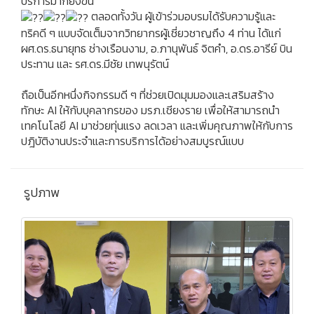
บริการมากยิ่งขึ้น
ตลอดทั้งวัน ผู้เข้าร่วมอบรมได้รับความรู้และ
ทริคดี ๆ แบบจัดเต็มจากวิทยากรผู้เชี่ยวชาญถึง 4 ท่าน ได้แก่
ผศ.ดร.ธนายุทธ ช่างเรือนงาม, อ.ภานุพันธ์ จิตคำ, อ.ดร.อารีย์ บิน
ประทาน และ รศ.ดร.มีชัย เทพนุรัตน์
ถือเป็นอีกหนึ่งกิจกรรมดี ๆ ที่ช่วยเปิดมุมมองและเสริมสร้าง
ทักษะ AI ให้กับบุคลากรของ มรภ.เชียงราย เพื่อให้สามารถนำ
เทคโนโลยี AI มาช่วยทุ่นแรง ลดเวลา และเพิ่มคุณภาพให้กับการ
ปฎิบัติงานประจำและการบริการได้อย่างสมบูรณ์แบบ
รูปภาพ