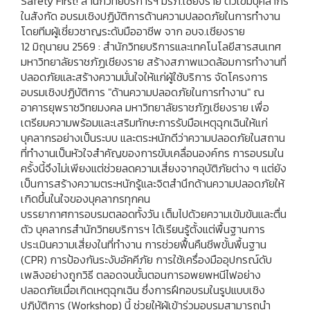
Safety First! สำนักวิทยบริการฯ มรภ.เชียงราย ติวเข้มบุคลากร
ในสังกัด อบรมเชิงปฏิบัติการด้านความปลอดภัยในการทำงาน
โดยทีมผู้เชี่ยวชาญระดับมืออาชีพ จาก อบจ.เชียงราย
12 มิถุนายน 2569 : สำนักวิทยบริการและเทคโนโลยีสารสนเทศ
มหาวิทยาลัยราชภัฏเชียงราย สร้างสภาพแวดล้อมการทำงานที่
ปลอดภัยและสร้างความมั่นใจให้แก่ผู้ใช้บริการ จัดโครงการ
อบรมเชิงปฏิบัติการ "ด้านความปลอดภัยในการทำงาน" ณ
อาคารยุพราชวิทยมงคล มหาวิทยาลัยราชภัฏเชียงราย เพื่อ
เตรียมความพร้อมและเสริมทักษะการรับมือเหตุฉุกเฉินให้แก่
บุคลากรอย่างเป็นระบบ และตระหนักดีว่าความปลอดภัยในสถาน
ที่ทำงานเป็นหัวใจสำคัญของการขับเคลื่อนองค์กร การอบรมใน
ครั้งนี้จึงไม่เพียงแต่ช่วยลดความเสี่ยงจากอุบัติภัยต่าง ๆ แต่ยัง
เป็นการสร้างความตระหนักรู้และจิตสำนึกด้านความปลอดภัยให้
เกิดขึ้นในใจของบุคลากรทุกคน
บรรยากาศการอบรมตลอดทั้งวัน เต็มไปด้วยความเข้มข้นและตื่น
ตัว บุคลากรสำนักวิทยบริการฯ ได้เรียนรู้ตั้งแต่พื้นฐานการ
ประเมินความเสี่ยงในที่ทำงาน การช่วยฟื้นคืนชีพขั้นพื้นฐาน
(CPR) การป้องกันระงับอัคคีภัย การใช้เครื่องมืออุปกรณ์ดับ
เพลิงอย่างถูกวิธี ตลอดจนขั้นตอนการอพยพหนีไฟอย่าง
ปลอดภัยเมื่อเกิดเหตุฉุกเฉิน ซึ่งการฝึกอบรมในรูปแบบเชิง
ปฏิบัติการ (Workshop) นี้ ช่วยให้ผู้เข้าร่วมอบรมสามารถนำ