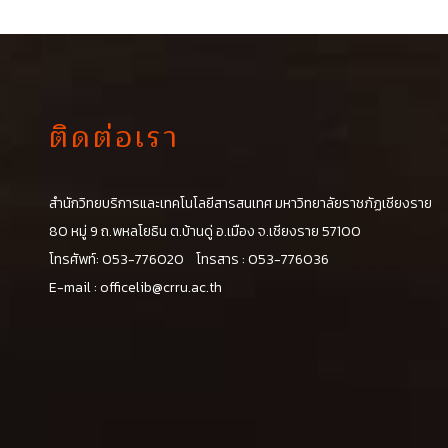
ติดต่อเรา
สำนักวิทยบริการและเทคโนโลยีสารสนเทศ มหาวิทยาลัยราชภัฏเชียงราย
น
80 หมู่ 9 ถ.พหลโยธิน ต.บ้านดู่ อ.เมือง จ.เชียงราย 57100
โทรศัพท์: 053-776020 โทรสาร : 053-776036
E-mail :
officelib@crru.ac.th