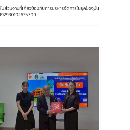
นส่วนงานที่เกี่ยวข้องกับการบริหารจัดการในยุคปัจจุบัน
1492930102635709