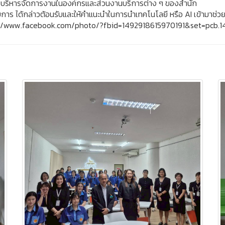
ารบริหารจัดการงานในองค์กรและส่วนงานบริการต่าง ๆ ของสำนัก
าร ได้กล่าวต้อนรับและให้คำแนะนำในการนำเทคโนโลยี หรือ AI เข้ามาช่วยใ
://www.facebook.com/photo/?fbid=1492918615970191&set=pcb.