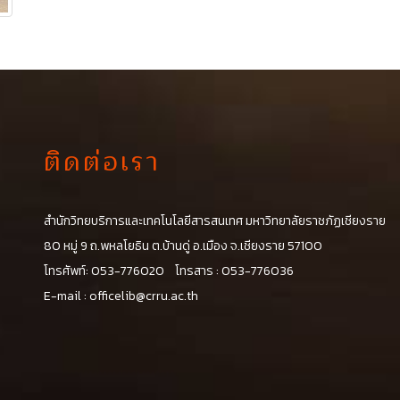
ติดต่อเรา
สำนักวิทยบริการและเทคโนโลยีสารสนเทศ มหาวิทยาลัยราชภัฏเชียงราย
น
80 หมู่ 9 ถ.พหลโยธิน ต.บ้านดู่ อ.เมือง จ.เชียงราย 57100
โทรศัพท์: 053-776020 โทรสาร : 053-776036
E-mail :
officelib@crru.ac.th