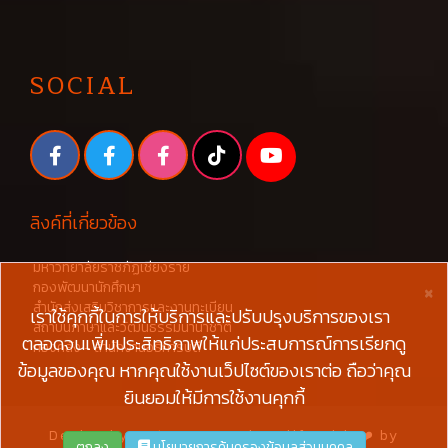
SOCIAL
ลิงค์ที่เกี่ยวข้อง
มหาวิทยาลัยราชภัฏเชียงราย
×
กองพัฒนานักศึกษา
สำนักส่งเสริมวิชาการและงานทะเบียน
เราใช้คุกกี้ในการให้บริการและปรับปรุงบริการของเรา
สถาบันภาษาและวัฒนธรรมนานาชาติ
ตลอดจนเพิ่มประสิทธิภาพให้แก่ประสบการณ์การเรียกดู
กองคลัง - สำนักงานอธิการบดี
ข้อมูลของคุณ หากคุณใช้งานเว็ปไซต์ของเราต่อ ถือว่าคุณ
ยินยอมให้มีการใช้งานคุกกี้
Design by
W3layouts
and Modify with ❤️ by
ตกลง
นโยบายการคุ้มครองข้อมูลส่วนบุคคล