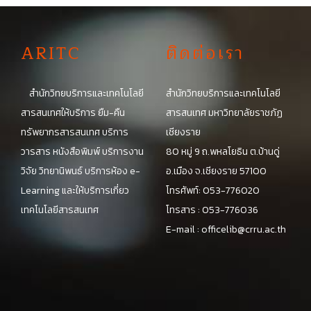
A
RITC
ติดต่อเรา
สำนักวิทยบริการและเทคโนโลยี
สำนักวิทยบริการและเทคโนโลยี
สารสนเทศให้บริการ ยืม-คืน
สารสนเทศ มหาวิทยาลัยราชภัฏ
ทรัพยากรสารสนเทศ บริการ
เชียงราย
วารสาร หนังสือพิมพ์ บริการงาน
80 หมู่ 9 ถ.พหลโยธิน ต.บ้านดู่
วิจัย วิทยานิพนธ์ บริการห้อง e-
อ.เมือง จ.เชียงราย 57100
Learning และให้บริการเกี่ยว
โทรศัพท์: 053-776020
เทคโนโลยีสารสนเทศ
โทรสาร : 053-776036
E-mail :
officelib@crru.ac.th