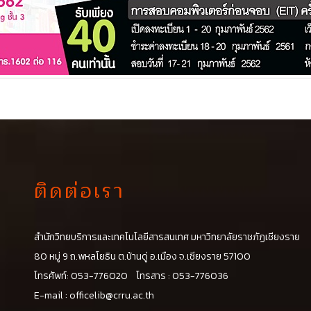
ติดต่อเรา
สำนักวิทยบริการและเทคโนโลยีสารสนเทศ มหาวิทยาลัยราชภัฏเชียงราย
น
80 หมู่ 9 ถ.พหลโยธิน ต.บ้านดู่ อ.เมือง จ.เชียงราย 57100
โทรศัพท์: 053-776020 โทรสาร : 053-776036
E-mail :
officelib@crru.ac.th