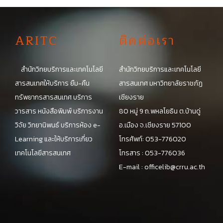
A
RITC
ติดต่อเรา
สำนักวิทยบริการและเทคโนโลยี
สำนักวิทยบริการและเทคโนโลยี
สารสนเทศให้บริการ ยืม-คืน
สารสนเทศ มหาวิทยาลัยราชภัฏ
ทรัพยากรสารสนเทศ บริการ
เชียงราย
วารสาร หนังสือพิมพ์ บริการงาน
80 หมู่ 9 ถ.พหลโยธิน ต.บ้านดู่
วิจัย วิทยานิพนธ์ บริการห้อง e-
อ.เมือง จ.เชียงราย 57100
Learning และให้บริการเกี่ยว
โทรศัพท์: 053-776020
เทคโนโลยีสารสนเทศ
โทรสาร : 053-776036
E-mail :
officelib@crru.ac.th