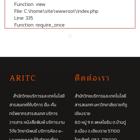
Function: view
File: C:\home\site\wwwroot\index.php
Line: 335
Function: require_once
A
RITC
ติดต่อเรา
สำนักวิทยบริการและเทคโนโลยี
สำนักวิทยบริการและเทคโนโลยี
สารสนเทศให้บริการ ยืม-คืน
สารสนเทศ มหาวิทยาลัยราชภัฏ
ทรัพยากรสารสนเทศ บริการ
เชียงราย
วารสาร หนังสือพิมพ์ บริการงาน
80 หมู่ 9 ถ.พหลโยธิน ต.บ้านดู่
วิจัย วิทยานิพนธ์ บริการห้อง e-
อ.เมือง จ.เชียงราย 57100
Learning และให้บริการเกี่ยว
โทรศัพท์: 053-776020