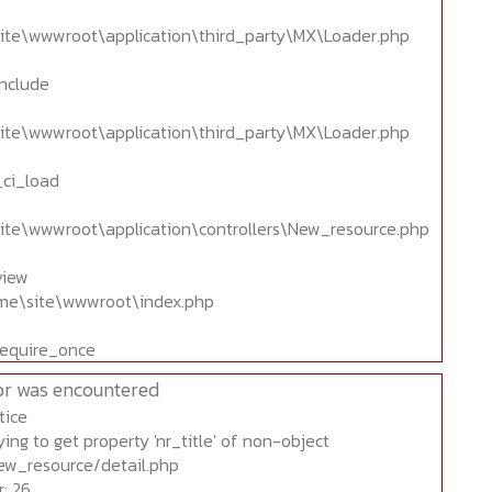
ite\wwwroot\application\third_party\MX\Loader.php
include
ite\wwwroot\application\third_party\MX\Loader.php
_ci_load
ite\wwwroot\application\controllers\New_resource.php
view
home\site\wwwroot\index.php
require_once
or was encountered
tice
ing to get property 'nr_title' of non-object
ew_resource/detail.php
: 26