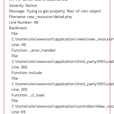
Severity: Notice
Message: Trying to get property 'files' of non-object
Filename: new_resource/detail.php
Line Number: 48
Backtrace:
File:
C:\home\site\wwwroot\application\views\new_resource\
Line: 48
Function: _error_handler
File:
C:\home\site\wwwroot\application\third_party\MX\Load
Line: 366
Function: include
File:
C:\home\site\wwwroot\application\third_party\MX\Load
Line: 305
Function: _ci_load
File:
C:\home\site\wwwroot\application\controllers\New_res
Line: 69