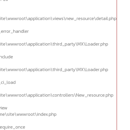
ite\wwwroot\application\views\new_resource\detail.php
_error_handler
ite\wwwroot\application\third_party\MX\Loader.php
include
ite\wwwroot\application\third_party\MX\Loader.php
_ci_load
ite\wwwroot\application\controllers\New_resource.php
view
home\site\wwwroot\index.php
require_once