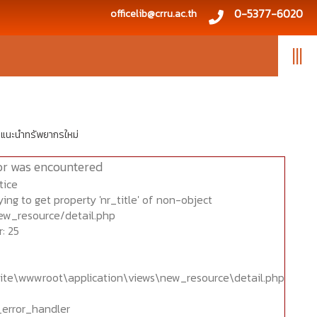
0-5377-6020
officelib@crru.ac.th
|||
แนะนำทรัพยากรใหม่
or was encountered
tice
ing to get property 'nr_title' of non-object
ew_resource/detail.php
: 25
ite\wwwroot\application\views\new_resource\detail.php
_error_handler