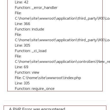
Line: 42
Function: _error_handler
File:
C:\home\site\wwwroot\application\third_party\MX\Lo
Line: 366
Function: include
File:
C:\home\site\wwwroot\application\third_party\MX\Lo
Line: 305
Function: _ci_load
File:
C:\home\site\wwwroot\application\controllers\New_r
Line: 69
Function: view
File: C:\home\site\wwwroot\index.php
Line: 335
Function: require_once
A PHP Error was encountered