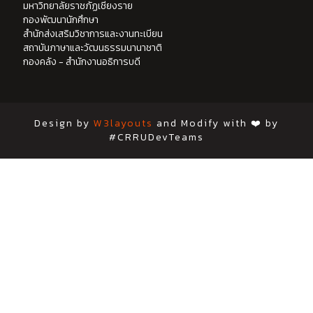
มหาวิทยาลัยราชภัฏเชียงราย
กองพัฒนานักศึกษา
สำนักส่งเสริมวิชาการและงานทะเบียน
สถาบันภาษาและวัฒนธรรมนานาชาติ
กองคลัง - สำนักงานอธิการบดี
Design by
W3layouts
and Modify with ❤️ by
#CRRUDevTeams