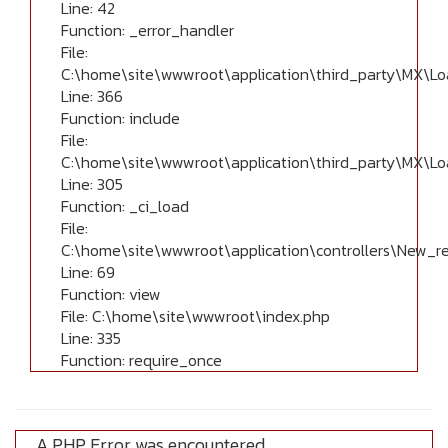
Line: 42
Function: _error_handler
File:
C:\home\site\wwwroot\application\third_party\MX\Lo
Line: 366
Function: include
File:
C:\home\site\wwwroot\application\third_party\MX\Lo
Line: 305
Function: _ci_load
File:
C:\home\site\wwwroot\application\controllers\New_r
Line: 69
Function: view
File: C:\home\site\wwwroot\index.php
Line: 335
Function: require_once
A PHP Error was encountered