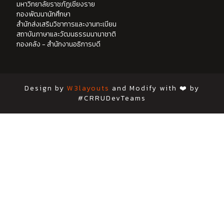
มหาวิทยาลัยราชภัฏเชียงราย
กองพัฒนานักศึกษา
สำนักส่งเสริมวิชาการและงานทะเบียน
สถาบันภาษาและวัฒนธรรมนานาชาติ
กองคลัง - สำนักงานอธิการบดี
Design by
W3layouts
and Modify with ❤️ by
#CRRUDevTeams