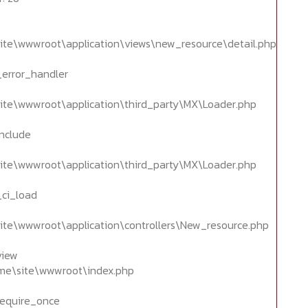
ite\wwwroot\application\views\new_resource\detail.php
_error_handler
ite\wwwroot\application\third_party\MX\Loader.php
include
ite\wwwroot\application\third_party\MX\Loader.php
_ci_load
ite\wwwroot\application\controllers\New_resource.php
view
home\site\wwwroot\index.php
require_once