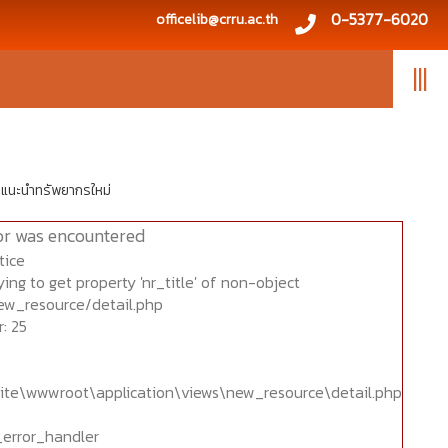
0-5377-6020
officelib@crru.ac.th
|||
แนะนำทรัพยากรใหม่
or was encountered
tice
ing to get property 'nr_title' of non-object
ew_resource/detail.php
: 25
ite\wwwroot\application\views\new_resource\detail.php
_error_handler