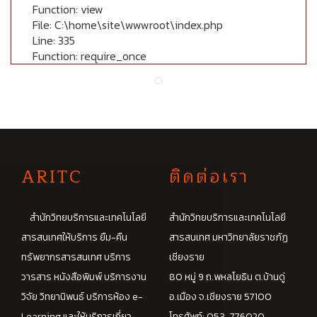
Function: view
File: C:\home\site\wwwroot\index.php
Line: 335
Function: require_once
A
RITC
ติดต่อเรา
สำนักวิทยบริการและเทคโนโลยี
สำนักวิทยบริการและเทคโนโลยี
สารสนเทศให้บริการ ยืม-คืน
สารสนเทศ มหาวิทยาลัยราชภัฏ
ทรัพยากรสารสนเทศ บริการ
เชียงราย
วารสาร หนังสือพิมพ์ บริการงาน
80 หมู่ 9 ถ.พหลโยธิน ต.บ้านดู่
วิจัย วิทยานิพนธ์ บริการห้อง e-
อ.เมือง จ.เชียงราย 57100
Learning และให้บริการเกี่ยว
โทรศัพท์: 053-776020