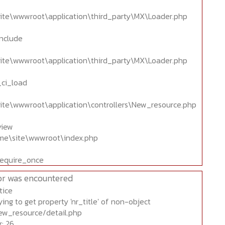
ite\wwwroot\application\third_party\MX\Loader.php
include
ite\wwwroot\application\third_party\MX\Loader.php
_ci_load
ite\wwwroot\application\controllers\New_resource.php
view
home\site\wwwroot\index.php
require_once
or was encountered
tice
ing to get property 'nr_title' of non-object
ew_resource/detail.php
: 26