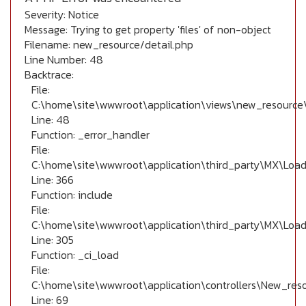
Severity: Notice
Message: Trying to get property 'files' of non-object
Filename: new_resource/detail.php
Line Number: 48
Backtrace:
File:
C:\home\site\wwwroot\application\views\new_resource\
Line: 48
Function: _error_handler
File:
C:\home\site\wwwroot\application\third_party\MX\Load
Line: 366
Function: include
File:
C:\home\site\wwwroot\application\third_party\MX\Load
Line: 305
Function: _ci_load
File:
C:\home\site\wwwroot\application\controllers\New_res
Line: 69