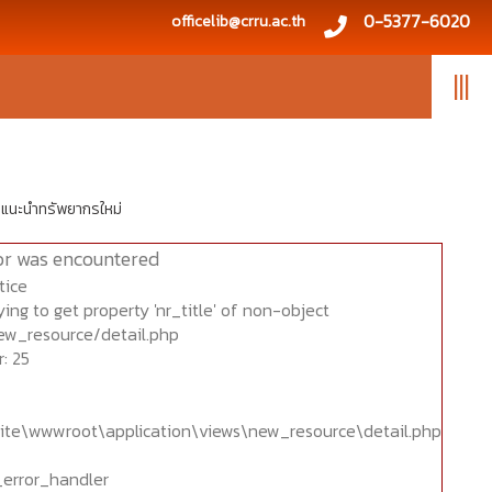
0-5377-6020
officelib@crru.ac.th
|||
แนะนำทรัพยากรใหม่
or was encountered
tice
ing to get property 'nr_title' of non-object
ew_resource/detail.php
: 25
ite\wwwroot\application\views\new_resource\detail.php
_error_handler