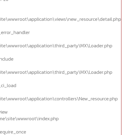
ite\wwwroot\application\views\new_resource\detail.php
_error_handler
ite\wwwroot\application\third_party\MX\Loader.php
include
ite\wwwroot\application\third_party\MX\Loader.php
_ci_load
ite\wwwroot\application\controllers\New_resource.php
view
home\site\wwwroot\index.php
require_once