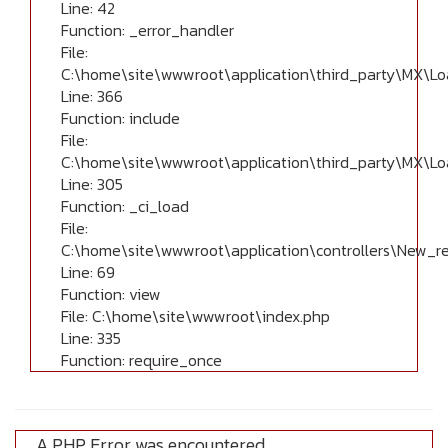
Line: 42
Function: _error_handler
File:
C:\home\site\wwwroot\application\third_party\MX\Lo
Line: 366
Function: include
File:
C:\home\site\wwwroot\application\third_party\MX\Lo
Line: 305
Function: _ci_load
File:
C:\home\site\wwwroot\application\controllers\New_r
Line: 69
Function: view
File: C:\home\site\wwwroot\index.php
Line: 335
Function: require_once
A PHP Error was encountered