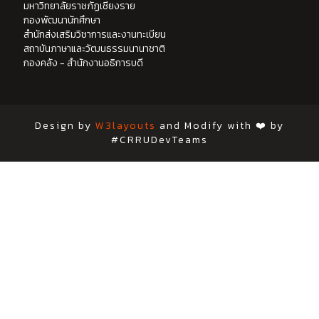
มหาวิทยาลัยราชภัฏเชียงราย
กองพัฒนานักศึกษา
สำนักส่งเสริมวิชาการและงานทะเบียน
สถาบันภาษาและวัฒนธรรมนานาชาติ
กองคลัง - สำนักงานอธิการบดี
Design by
W3layouts
and Modify with ❤️ by
#CRRUDevTeams