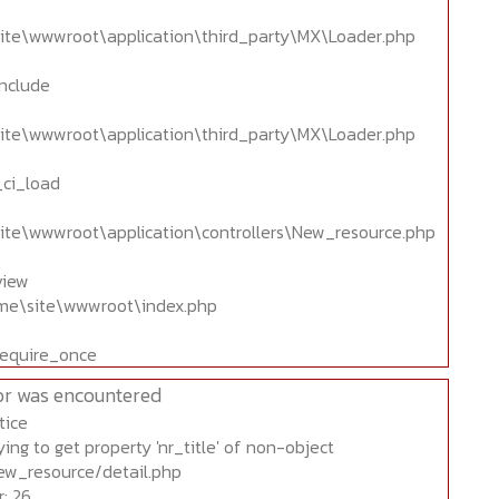
ite\wwwroot\application\third_party\MX\Loader.php
include
ite\wwwroot\application\third_party\MX\Loader.php
_ci_load
ite\wwwroot\application\controllers\New_resource.php
view
home\site\wwwroot\index.php
require_once
or was encountered
tice
ing to get property 'nr_title' of non-object
ew_resource/detail.php
: 26