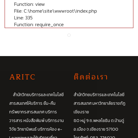
Function: view
File: C:\home\site\wwwroot\index.php
Line: 335
Function: require_once
A
RITC
ติดต่อเรา
สำนักวิทยบริการและเทคโนโลยี
สำนักวิทยบริการและเทคโนโลยี
สารสนเทศให้บริการ ยืม-คืน
สารสนเทศ มหาวิทยาลัยราชภัฏ
ทรัพยากรสารสนเทศ บริการ
เชียงราย
วารสาร หนังสือพิมพ์ บริการงาน
80 หมู่ 9 ถ.พหลโยธิน ต.บ้านดู่
วิจัย วิทยานิพนธ์ บริการห้อง e-
อ.เมือง จ.เชียงราย 57100
Learning และให้บริการเกี่ยว
โทรศัพท์: 053-776020