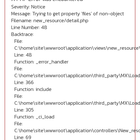
Severity: Notice
Message: Trying to get property 'files' of non-object
Filename: new_resource/detail.php
Line Number: 48
Backtrace:
File:
C:\home\site\wwwroot\application\views\new_resource\
Line: 48
Function: _error_handler
File:
C:\home\site\wwwroot\application\third_party\MX\Load
Line: 366
Function: include
File:
C:\home\site\wwwroot\application\third_party\MX\Load
Line: 305
Function: _ci_load
File:
C:\home\site\wwwroot\application\controllers\New_res
Line: 69