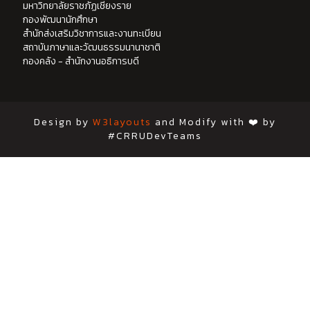
มหาวิทยาลัยราชภัฏเชียงราย
กองพัฒนานักศึกษา
สำนักส่งเสริมวิชาการและงานทะเบียน
สถาบันภาษาและวัฒนธรรมนานาชาติ
กองคลัง - สำนักงานอธิการบดี
Design by
W3layouts
and Modify with ❤️ by
#CRRUDevTeams