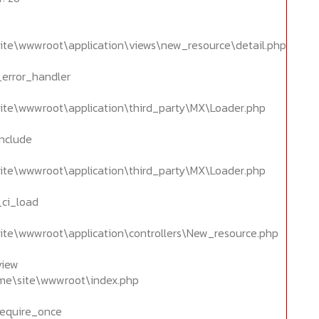
ite\wwwroot\application\views\new_resource\detail.php
_error_handler
ite\wwwroot\application\third_party\MX\Loader.php
include
ite\wwwroot\application\third_party\MX\Loader.php
_ci_load
ite\wwwroot\application\controllers\New_resource.php
view
home\site\wwwroot\index.php
require_once