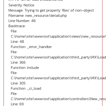
Severity: Notice
Message: Trying to get property 'files' of non-object
Filename: new_resource/detail.php
Line Number: 48
Backtrace:
File:
C:\home\site\wwwroot\application\views\new_resource\
Line: 48
Function: _error_handler
File:
C:\home\site\wwwroot\application\third_party\MX\Load
Line: 366
Function: include
File:
C:\home\site\wwwroot\application\third_party\MX\Load
Line: 305
Function: _ci_load
File:
C:\home\site\wwwroot\application\controllers\New_res
Line: 69