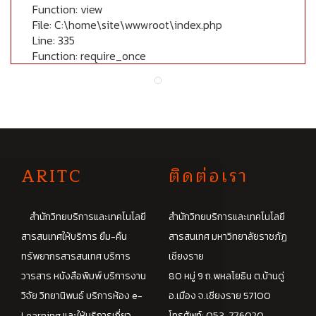
Function: view
File: C:\home\site\wwwroot\index.php
Line: 335
Function: require_once
A
RITC
ติดต่อเรา
สำนักวิทยบริการและเทคโนโลยี
สำนักวิทยบริการและเทคโนโลยี
สารสนเทศให้บริการ ยืม-คืน
สารสนเทศ มหาวิทยาลัยราชภัฏ
ทรัพยากรสารสนเทศ บริการ
เชียงราย
วารสาร หนังสือพิมพ์ บริการงาน
80 หมู่ 9 ถ.พหลโยธิน ต.บ้านดู่
วิจัย วิทยานิพนธ์ บริการห้อง e-
อ.เมือง จ.เชียงราย 57100
Learning และให้บริการเกี่ยว
โทรศัพท์: 053-776020