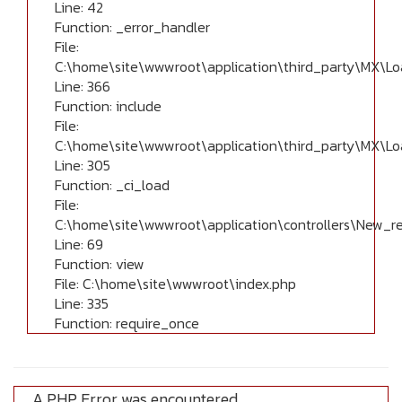
Line: 42
Function: _error_handler
File:
C:\home\site\wwwroot\application\third_party\MX\Lo
Line: 366
Function: include
File:
C:\home\site\wwwroot\application\third_party\MX\Lo
Line: 305
Function: _ci_load
File:
C:\home\site\wwwroot\application\controllers\New_r
Line: 69
Function: view
File: C:\home\site\wwwroot\index.php
Line: 335
Function: require_once
A PHP Error was encountered