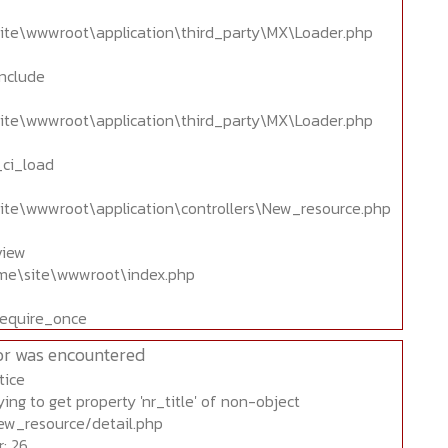
ite\wwwroot\application\third_party\MX\Loader.php
include
ite\wwwroot\application\third_party\MX\Loader.php
_ci_load
ite\wwwroot\application\controllers\New_resource.php
view
home\site\wwwroot\index.php
require_once
or was encountered
tice
ing to get property 'nr_title' of non-object
ew_resource/detail.php
: 26