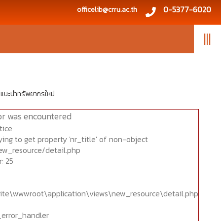
0-5377-6020
officelib@crru.ac.th
|||
แนะนำทรัพยากรใหม่
or was encountered
tice
ing to get property 'nr_title' of non-object
ew_resource/detail.php
: 25
ite\wwwroot\application\views\new_resource\detail.php
_error_handler