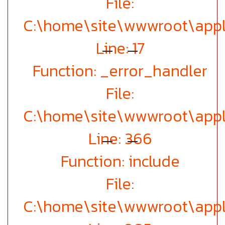
File:
C:\home\site\wwwroot\appl
Line: 17
Function: _error_handler
File:
C:\home\site\wwwroot\appl
Line: 366
Function: include
File:
C:\home\site\wwwroot\appl