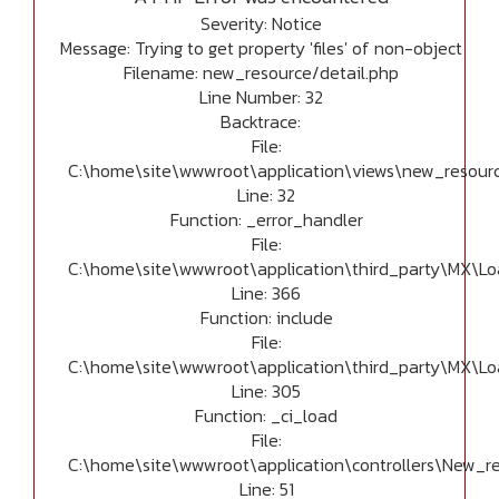
Severity: Notice
Message: Trying to get property 'files' of non-object
Filename: new_resource/detail.php
Line Number: 32
Backtrace:
File:
C:\home\site\wwwroot\application\views\new_resourc
Line: 32
Function: _error_handler
File:
C:\home\site\wwwroot\application\third_party\MX\Lo
Line: 366
Function: include
File:
C:\home\site\wwwroot\application\third_party\MX\Lo
Line: 305
Function: _ci_load
File:
C:\home\site\wwwroot\application\controllers\New_r
Line: 51