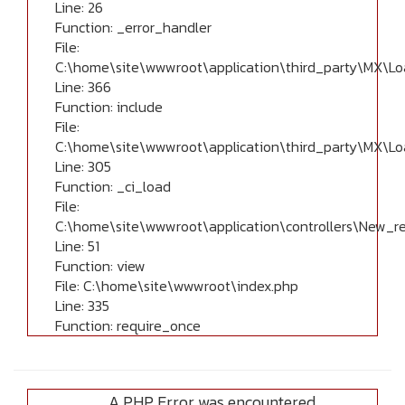
Line: 26
Function: _error_handler
File:
C:\home\site\wwwroot\application\third_party\MX\Lo
Line: 366
Function: include
File:
C:\home\site\wwwroot\application\third_party\MX\Lo
Line: 305
Function: _ci_load
File:
C:\home\site\wwwroot\application\controllers\New_r
Line: 51
Function: view
File: C:\home\site\wwwroot\index.php
Line: 335
Function: require_once
A PHP Error was encountered