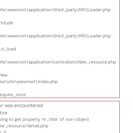
ite\wwwroot\application\third_party\MX\Loader.php
include
ite\wwwroot\application\third_party\MX\Loader.php
_ci_load
ite\wwwroot\application\controllers\New_resource.php
view
home\site\wwwroot\index.php
require_once
or was encountered
tice
ing to get property 'nr_title' of non-object
ew_resource/detail.php
 11