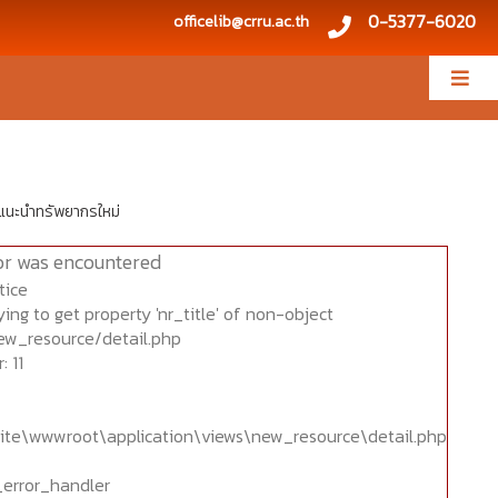
0-5377-6020
officelib@crru.ac.th
แนะนำทรัพยากรใหม่
or was encountered
tice
ing to get property 'nr_title' of non-object
ew_resource/detail.php
 11
ite\wwwroot\application\views\new_resource\detail.php
_error_handler