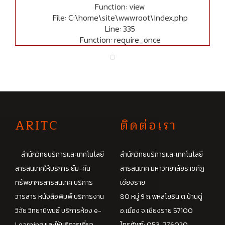
Function: view
File: C:\home\site\wwwroot\index.php
Line: 335
Function: require_once
A
RITC
ติดต่อเรา
สำนักวิทยบริการและเทคโนโลยี
สำนักวิทยบริการและเทคโนโลยี
สารสนเทศให้บริการ ยืม-คืน
สารสนเทศ มหาวิทยาลัยราชภัฏ
ทรัพยากรสารสนเทศ บริการ
เชียงราย
วารสาร หนังสือพิมพ์ บริการงาน
80 หมู่ 9 ถ.พหลโยธิน ต.บ้านดู่
วิจัย วิทยานิพนธ์ บริการห้อง e-
อ.เมือง จ.เชียงราย 57100
Learning และให้บริการเกี่ยว
โทรศัพท์: 053-776020