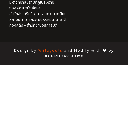
มหาวิทยาลัยราชภัฏเชียงราย
กองพัฒนานักศึกษา
สำนักส่งเสริมวิชาการและงานทะเบียน
สถาบันภาษาและวัฒนธรรมนานาชาติ
กองคลัง - สำนักงานอธิการบดี
Design by
W3layouts
and Modify with ❤️ by
#CRRUDevTeams