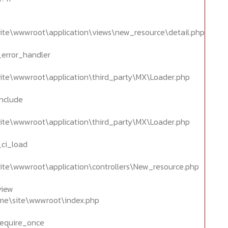
ite\wwwroot\application\views\new_resource\detail.php
_error_handler
ite\wwwroot\application\third_party\MX\Loader.php
include
ite\wwwroot\application\third_party\MX\Loader.php
_ci_load
ite\wwwroot\application\controllers\New_resource.php
view
home\site\wwwroot\index.php
require_once