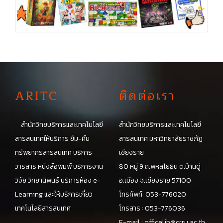
A
RITC
ติดต่อเรา
สำนักวิทยบริการและเทคโนโลยี
สำนักวิทยบริการและเทคโนโลยี
สารสนเทศให้บริการ ยืม-คืน
สารสนเทศ มหาวิทยาลัยราชภัฏ
ทรัพยากรสารสนเทศ บริการ
เชียงราย
วารสาร หนังสือพิมพ์ บริการงาน
80 หมู่ 9 ถ.พหลโยธิน ต.บ้านดู่
วิจัย วิทยานิพนธ์ บริการห้อง e-
อ.เมือง จ.เชียงราย 57100
Learning และให้บริการเกี่ยว
โทรศัพท์: 053-776020
เทคโนโลยีสารสนเทศ
โทรสาร : 053-776036
E-mail :
officelib@crru.ac.th