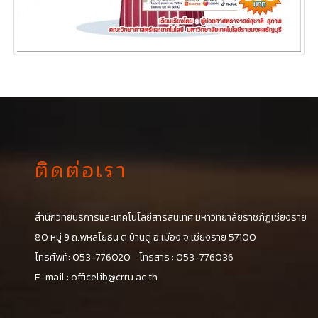
ติดต่อเรา
สำนักวิทยบริการและเทคโนโลยีสารสนเทศ มหาวิทยาลัยราชภัฏเชียงราย
น
80 หมู่ 9 ถ.พหลโยธิน ต.บ้านดู่ อ.เมือง จ.เชียงราย 57100
โทรศัพท์: 053-776020 โทรสาร : 053-776036
E-mail :
officelib@crru.ac.th