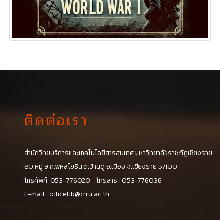
ติดต่อเรา
สำนักวิทยบริการและเทคโนโลยีสารสนเทศ มหาวิทยาลัยราชภัฏเชียงราย
น
80 หมู่ 9 ถ.พหลโยธิน ต.บ้านดู่ อ.เมือง จ.เชียงราย 57100
โทรศัพท์: 053-776020 โทรสาร : 053-776036
E-mail :
officelib@crru.ac.th