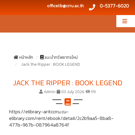
0-5377-6020
officelib@crru.ac.th
หน้าหลัก
แนะนำทรัพยากรใหม่
Jack the Ripper : BOOK LEGEND
JACK THE RIPPER : BOOK LEGEND
Admin
03 July 2026
119
https://elibrary-aritccrru.cu-
elibrary.com/rent/ebook/detail/2c2b9aa5-8ba8-
477b-967b-087964a8764f