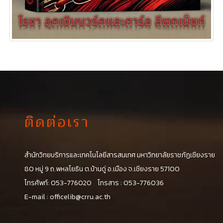
ติดต่อเรา
สำนักวิทยบริการและเทคโนโลยีสารสนเทศ มหาวิทยาลัยราชภัฏเชียงราย
น
80 หมู่ 9 ถ.พหลโยธิน ต.บ้านดู่ อ.เมือง จ.เชียงราย 57100
โทรศัพท์: 053-776020 โทรสาร : 053-776036
E-mail :
officelib@crru.ac.th