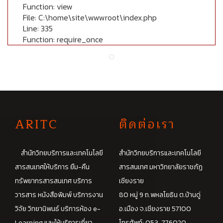
Function: view
File: C:\home\site\wwwroot\index.php
Line: 335
Function: require_once
A
RITC
ติดต่อเรา
สำนักวิทยบริการและเทคโนโลยี
สำนักวิทยบริการและเทคโนโลยี
สารสนเทศให้บริการ ยืม-คืน
สารสนเทศ มหาวิทยาลัยราชภัฏ
ทรัพยากรสารสนเทศ บริการ
เชียงราย
วารสาร หนังสือพิมพ์ บริการงาน
80 หมู่ 9 ถ.พหลโยธิน ต.บ้านดู่
วิจัย วิทยานิพนธ์ บริการห้อง e-
อ.เมือง จ.เชียงราย 57100
Learning และให้บริการเกี่ยว
โทรศัพท์: 053-776020