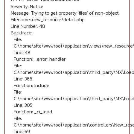
Severity: Notice
Message: Trying to get property 'files' of non-object
Filename: new_resource/detail.php
Line Number: 48
Backtrace:
File:
C:\home\site\wwwroot\application\views\new_resource\
Line: 48
Function: _error_handler
File:
C:\home\site\wwwroot\application\third_party\MX\Load
Line: 366
Function: include
File:
C:\home\site\wwwroot\application\third_party\MX\Load
Line: 305
Function: _ci_load
File:
C:\home\site\wwwroot\application\controllers\New_res
Line: 69