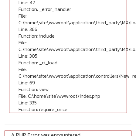
Line: 42
Function: _error_handler
File:
C:\home\site\wwwroot\application\third_party\MX\Lo
Line: 366
Function: include
File:
C:\home\site\wwwroot\application\third_party\MX\Lo
Line: 305
Function: _ci_load
File:
C:\home\site\wwwroot\application\controllers\New_r
Line: 69
Function: view
File: C:\home\site\wwwroot\index.php
Line: 335
Function: require_once
A PHP Error was encountered