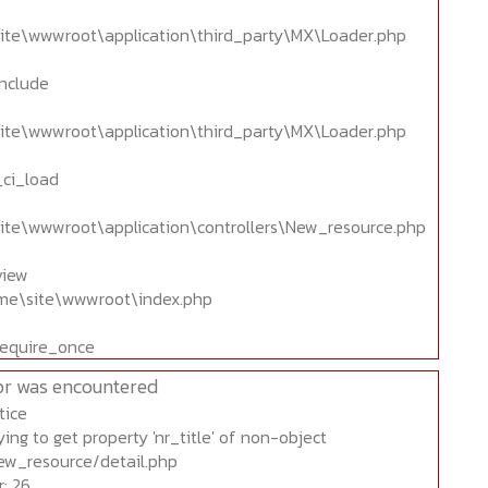
ite\wwwroot\application\third_party\MX\Loader.php
include
ite\wwwroot\application\third_party\MX\Loader.php
_ci_load
ite\wwwroot\application\controllers\New_resource.php
view
home\site\wwwroot\index.php
require_once
or was encountered
tice
ing to get property 'nr_title' of non-object
ew_resource/detail.php
: 26