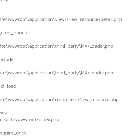
ite\wwwroot\application\views\new_resource\detail.php
_error_handler
ite\wwwroot\application\third_party\MX\Loader.php
include
ite\wwwroot\application\third_party\MX\Loader.php
_ci_load
ite\wwwroot\application\controllers\New_resource.php
view
home\site\wwwroot\index.php
require_once