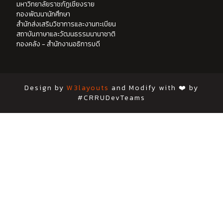
มหาวิทยาลัยราชภัฏเชียงราย
กองพัฒนานักศึกษา
สำนักส่งเสริมวิชาการและงานทะเบียน
สถาบันภาษาและวัฒนธรรมนานาชาติ
กองคลัง - สำนักงานอธิการบดี
Design by
W3layouts
and Modify with ❤️ by
#CRRUDevTeams