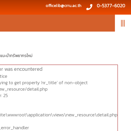
0-5377-6020
officelib@crru.ac.th
|||
แนะนำทรัพยากรใหม่
or was encountered
tice
ing to get property 'nr_title' of non-object
ew_resource/detail.php
: 25
ite\wwwroot\application\views\new_resource\detail.php
_error_handler