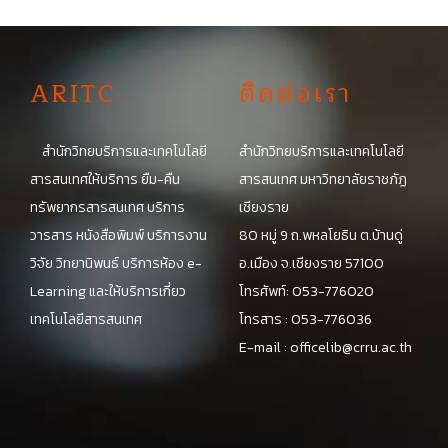
A
RITC
ติดต่อเรา
สำนักวิทยบริการและเทคโนโลยี
สำนักวิทยบริการและเทคโนโลยี
สารสนเทศให้บริการ ยืม-คืน
สารสนเทศ มหาวิทยาลัยราชภัฏ
ทรัพยากรสารสนเทศ บริการ
เชียงราย
วารสาร หนังสือพิมพ์ บริการงาน
80 หมู่ 9 ถ.พหลโยธิน ต.บ้านดู่
วิจัย วิทยานิพนธ์ บริการห้อง e-
อ.เมือง จ.เชียงราย 57100
Learning และให้บริการเกี่ยว
โทรศัพท์: 053-776020
เทคโนโลยีสารสนเทศ
โทรสาร : 053-776036
E-mail :
officelib@crru.ac.th