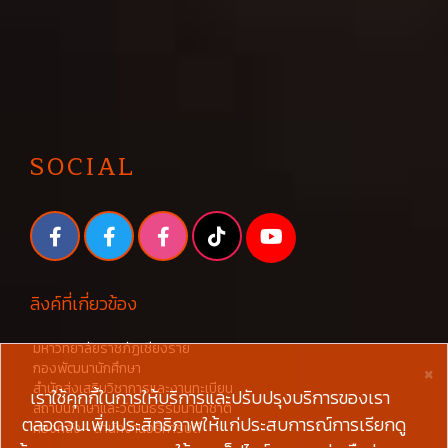
SOCIAL
ลิงค์ที่เกี่ยวข้อง
มหาวิทยาลัยราชภัฏเชียงราย
×
กองพัฒนานักศึกษา
สำนักส่งเสริมวิชาการและงานทะเบียน
เราใช้คุกกี้ในการให้บริการและปรับปรุงบริการของเรา
สถาบันภาษาและวัฒนธรรมนานาชาติ
ตลอดจนเพิ่มประสิทธิภาพให้แก่ประสบการณ์การเรียกดู
กองคลัง - สำนักงานอธิการบดี