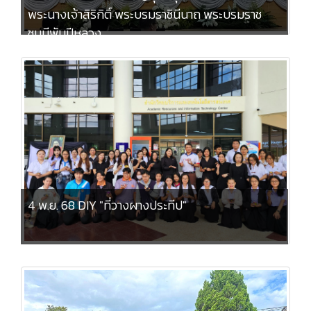
พระนางเจ้าสิริกิติ์ พระบรมราชินีนาถ พระบรมราช
ชนนีพันปีหลวง
4 พ.ย. 68 DIY "ที่วางผางประทีป"