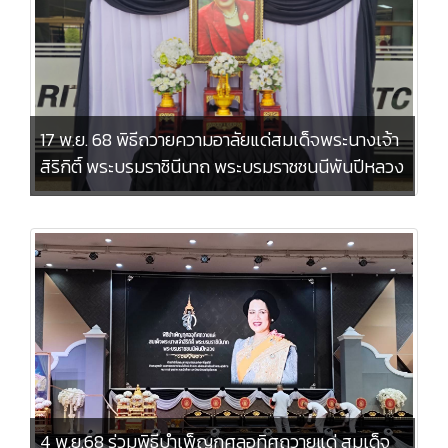
17 พ.ย. 68 พิธีถวายความอาลัยแด่สมเด็จพระนางเจ้า
สิริกิติ์ พระบรมราชินีนาถ พระบรมราชชนนีพันปีหลวง
4 พ.ย.68 ร่วมพิธีบำเพ็ญกุศลอุทิศถวายแด่ สมเด็จ