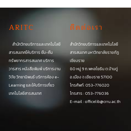
A
RITC
ติดต่อเรา
สำนักวิทยบริการและเทคโนโลยี
สำนักวิทยบริการและเทคโนโลยี
สารสนเทศให้บริการ ยืม-คืน
สารสนเทศ มหาวิทยาลัยราชภัฏ
ทรัพยากรสารสนเทศ บริการ
เชียงราย
วารสาร หนังสือพิมพ์ บริการงาน
80 หมู่ 9 ถ.พหลโยธิน ต.บ้านดู่
วิจัย วิทยานิพนธ์ บริการห้อง e-
อ.เมือง จ.เชียงราย 57100
Learning และให้บริการเกี่ยว
โทรศัพท์: 053-776020
เทคโนโลยีสารสนเทศ
โทรสาร : 053-776036
E-mail :
officelib@crru.ac.th