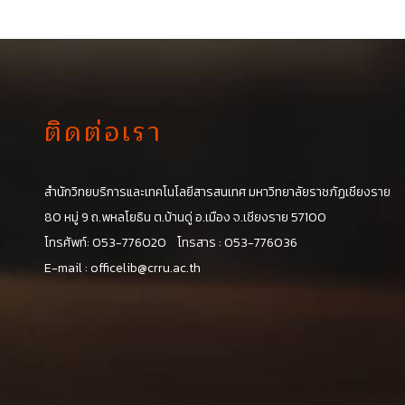
ติดต่อเรา
สำนักวิทยบริการและเทคโนโลยีสารสนเทศ มหาวิทยาลัยราชภัฏเชียงราย
น
80 หมู่ 9 ถ.พหลโยธิน ต.บ้านดู่ อ.เมือง จ.เชียงราย 57100
โทรศัพท์: 053-776020 โทรสาร : 053-776036
E-mail :
officelib@crru.ac.th