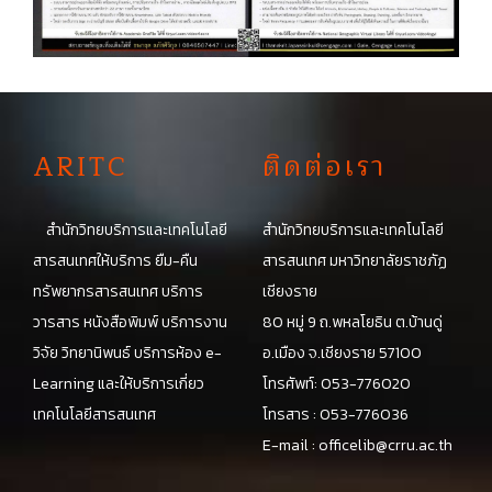
A
RITC
ติดต่อเรา
สำนักวิทยบริการและเทคโนโลยี
สำนักวิทยบริการและเทคโนโลยี
สารสนเทศให้บริการ ยืม-คืน
สารสนเทศ มหาวิทยาลัยราชภัฏ
ทรัพยากรสารสนเทศ บริการ
เชียงราย
วารสาร หนังสือพิมพ์ บริการงาน
80 หมู่ 9 ถ.พหลโยธิน ต.บ้านดู่
วิจัย วิทยานิพนธ์ บริการห้อง e-
อ.เมือง จ.เชียงราย 57100
Learning และให้บริการเกี่ยว
โทรศัพท์: 053-776020
เทคโนโลยีสารสนเทศ
โทรสาร : 053-776036
E-mail :
officelib@crru.ac.th