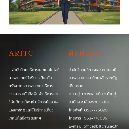
A
RITC
ติดต่อเรา
สำนักวิทยบริการและเทคโนโลยี
สำนักวิทยบริการและเทคโนโลยี
สารสนเทศให้บริการ ยืม-คืน
สารสนเทศ มหาวิทยาลัยราชภัฏ
ทรัพยากรสารสนเทศ บริการ
เชียงราย
วารสาร หนังสือพิมพ์ บริการงาน
80 หมู่ 9 ถ.พหลโยธิน ต.บ้านดู่
วิจัย วิทยานิพนธ์ บริการห้อง e-
อ.เมือง จ.เชียงราย 57100
Learning และให้บริการเกี่ยว
โทรศัพท์: 053-776020
เทคโนโลยีสารสนเทศ
โทรสาร : 053-776036
E-mail :
officelib@crru.ac.th