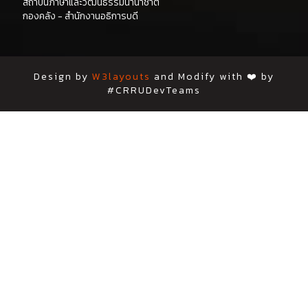
สถาบันภาษาและวัฒนธรรมนานาชาติ
กองคลัง - สำนักงานอธิการบดี
Design by
W3layouts
and Modify with ❤️ by
#CRRUDevTeams