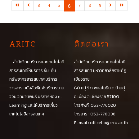
(current)
3
4
5
6
7
8
9
A
RITC
ติดต่อเรา
สำนักวิทยบริการและเทคโนโลยี
สำนักวิทยบริการและเทคโนโลยี
สารสนเทศให้บริการ ยืม-คืน
สารสนเทศ มหาวิทยาลัยราชภัฏ
ทรัพยากรสารสนเทศ บริการ
เชียงราย
วารสาร หนังสือพิมพ์ บริการงาน
80 หมู่ 9 ถ.พหลโยธิน ต.บ้านดู่
วิจัย วิทยานิพนธ์ บริการห้อง e-
อ.เมือง จ.เชียงราย 57100
Learning และให้บริการเกี่ยว
โทรศัพท์: 053-776020
เทคโนโลยีสารสนเทศ
โทรสาร : 053-776036
E-mail :
officelib@crru.ac.th