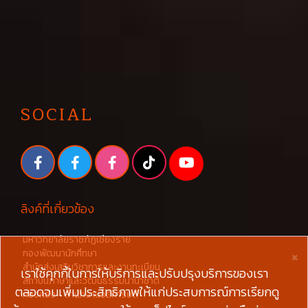
SOCIAL
ลิงค์ที่เกี่ยวข้อง
มหาวิทยาลัยราชภัฏเชียงราย
×
กองพัฒนานักศึกษา
สำนักส่งเสริมวิชาการและงานทะเบียน
เราใช้คุกกี้ในการให้บริการและปรับปรุงบริการของเรา
สถาบันภาษาและวัฒนธรรมนานาชาติ
ตลอดจนเพิ่มประสิทธิภาพให้แก่ประสบการณ์การเรียกดู
กองคลัง - สำนักงานอธิการบดี