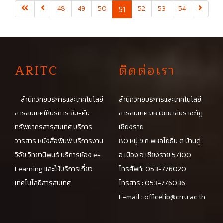
(current)
48
49
50
51
52
53
54
A
RITC
ติดต่อเรา
สำนักวิทยบริการและเทคโนโลยี
สำนักวิทยบริการและเทคโนโลยี
สารสนเทศให้บริการ ยืม-คืน
สารสนเทศ มหาวิทยาลัยราชภัฏ
ทรัพยากรสารสนเทศ บริการ
เชียงราย
วารสาร หนังสือพิมพ์ บริการงาน
80 หมู่ 9 ถ.พหลโยธิน ต.บ้านดู่
วิจัย วิทยานิพนธ์ บริการห้อง e-
อ.เมือง จ.เชียงราย 57100
Learning และให้บริการเกี่ยว
โทรศัพท์: 053-776020
เทคโนโลยีสารสนเทศ
โทรสาร : 053-776036
E-mail :
officelib@crru.ac.th