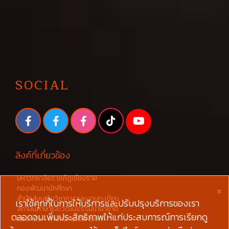
SOCIAL
ลิงค์ที่เกี่ยวข้อง
มหาวิทยาลัยราชภัฏเชียงราย
×
กองพัฒนานักศึกษา
สำนักส่งเสริมวิชาการและงานทะเบียน
เราใช้คุกกี้ในการให้บริการและปรับปรุงบริการของเรา
สถาบันภาษาและวัฒนธรรมนานาชาติ
ตลอดจนเพิ่มประสิทธิภาพให้แก่ประสบการณ์การเรียกดู
กองคลัง - สำนักงานอธิการบดี